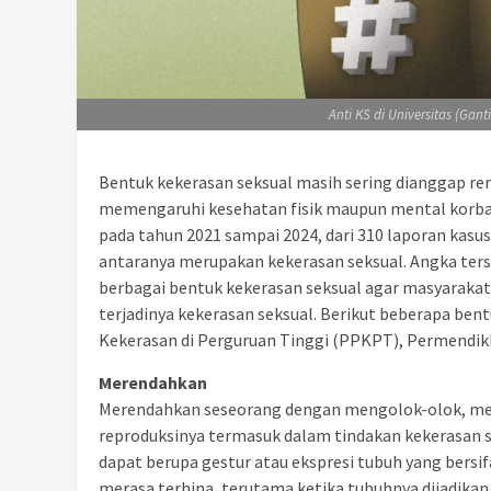
Anti KS di Universitas (Gant
Bentuk kekerasan seksual masih sering dianggap r
memengaruhi kesehatan fisik maupun mental korban
pada tahun 2021 sampai 2024, dari 310 laporan kasus
antaranya merupakan kekerasan seksual. Angka t
berbagai bentuk kekerasan seksual agar masyarakat
terjadinya kekerasan seksual. Berikut beberapa b
Kekerasan di Perguruan Tinggi (PPKPT), Permendik
Merendahkan
Merendahkan seseorang dengan mengolok-olok, men
reproduksinya termasuk dalam tindakan kekerasan sek
dapat berupa gestur atau ekspresi tubuh yang bers
merasa terhina, terutama ketika tubuhnya dijadikan