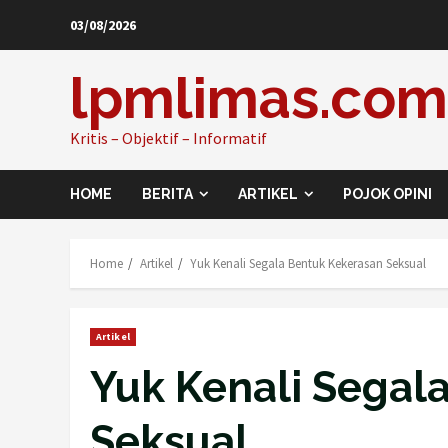
Skip
03/08/2026
to
content
lpmlimas.com
Kritis – Objektif – Informatif
HOME
BERITA
ARTIKEL
POJOK OPINI
Home
Artikel
Yuk Kenali Segala Bentuk Kekerasan Seksual
Artikel
Yuk Kenali Segal
Seksual