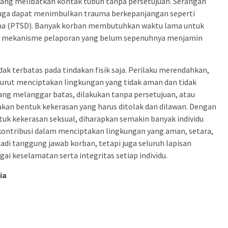
 yang melibatkan kontak tubuh tanpa persetujuan. Serangan
i juga dapat menimbulkan trauma berkepanjangan seperti
uma (PTSD). Banyak korban membutuhkan waktu lama untuk
serta mekanisme pelaporan yang belum sepenuhnya menjamin
ak terbatas pada tindakan fisik saja. Perilaku merendahkan,
rut menciptakan lingkungan yang tidak aman dan tidak
ng melanggar batas, dilakukan tanpa persetujuan, atau
kan bentuk kekerasan yang harus ditolak dan dilawan. Dengan
 kekerasan seksual, diharapkan semakin banyak individu
kontribusi dalam menciptakan lingkungan yang aman, setara,
jadi tanggung jawab korban, tetapi juga seluruh lapisan
 keselamatan serta integritas setiap individu.
lia