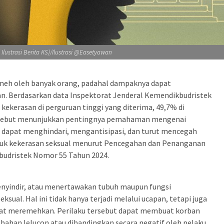
i Ilustrasi Berita KS)/Ilustrasi @Easetyawan
emeh oleh banyak orang, padahal dampaknya dapat
. Berdasarkan data Inspektorat Jenderal Kemendikbudristek
 kekerasan di perguruan tinggi yang diterima, 49,7% di
ersebut menunjukkan pentingnya pemahaman mengenai
 dapat menghindari, mengantisipasi, dan turut mencegah
entuk kekerasan seksual menurut Pencegahan dan Penanganan
budristek Nomor 55 Tahun 2024.
yindir, atau menertawakan tubuh maupun fungsi
sual. Hal ini tidak hanya terjadi melalui ucapan, tetapi juga
ifat meremehkan. Perilaku tersebut dapat membuat korban
 bahan lelucon atau dibandingkan secara negatif oleh pelaku.