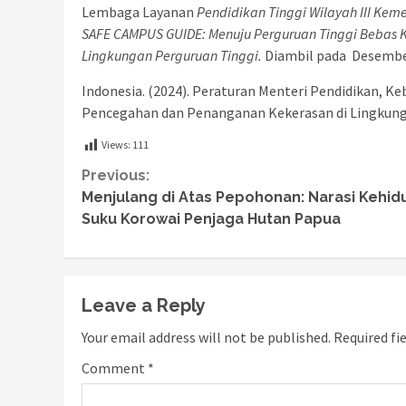
Lembaga Layanan
Pendidikan Tinggi Wilayah III Keme
SAFE CAMPUS GUIDE: Menuju Perguruan Tinggi Bebas
Lingkungan Perguruan Tinggi.
Diambil pada Desember
Indonesia. (2024). Peraturan Menteri Pendidikan, K
Pencegahan dan Penanganan Kekerasan di Lingkunga
Views:
111
Continue
Previous:
Menjulang di Atas Pepohonan: Narasi Kehi
Reading
Suku Korowai Penjaga Hutan Papua
Leave a Reply
Your email address will not be published.
Required fi
Comment
*