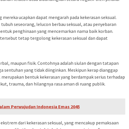
g mereka ucapkan dapat mengarah pada kekerasan seksual.
 tubuh seseorang, lelucon berbau seksual, atau penyebaran
n bentuk penghinaan yang mencemarkan nama baik korban.
 tersebut tetap tergolong kekerasan seksual dan dapat
erbal, maupun fisik. Contohnya adalah siulan dengan tatapan
ga sentuhan yang tidak diinginkan. Meskipun kerap dianggap
al merupakan bentuk kekerasan yang berdampak serius terhadap
akut, trauma, dan hilangnya rasa aman di ruang publik.
 dalam Perwujudan Indonesia Emas 2045
 ekstrem dari kekerasan seksual, yang mencakup pemaksaan