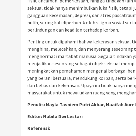
fisik, ancaman, pemerkosaan, hingga tindakan lain
seksual tidak hanya menimbulkan luka fisik, tetap
gangguan kecemasan, depresi, dan stres pascatra
pulih, sering kali diperburuk oleh stigma sosial 
perlindungan dan keadilan terhadap korban.
Penting untuk dipahami bahwa kekerasan seksual tid
menghina, melecehkan, dan menyerang seseorang tu
menghormati martabat manusia. Segala tindakan ya
menjadikan seseorang sebagai objek seksual merupa
meningkatkan pemahaman mengenai berbagai bentuk
yang berani bersuara, mendukung korban, serta ber
dan bebas dari kekerasan. Upaya ini tidak hanya men
masyarakat untuk mewujudkan ruang yang menghargai
Penulis: Nayla Tasniem Putri Akbar, Naaifah Aure
Editor: Nabila Dwi Lestari
Referensi: