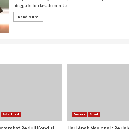
hingga keluh kesah mereka...
Read More
Kabar Lokal
Feature
Sosok
syarakat Peduli Kondisi
Hari Anak Nasional : Perjal