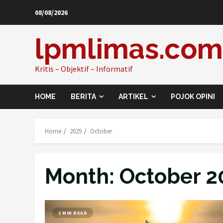
Skip
08/08/2026
to
content
lpmlimas.com
Kritis – Objektif – Informatif
HOME
BERITA
ARTIKEL
POJOK OPINI
Home
2025
October
Month:
October 2
1 MIN READ