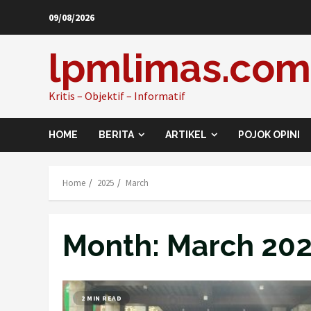
Skip
09/08/2026
to
content
lpmlimas.com
Kritis – Objektif – Informatif
HOME
BERITA
ARTIKEL
POJOK OPINI
Home
2025
March
Month:
March 20
2 MIN READ