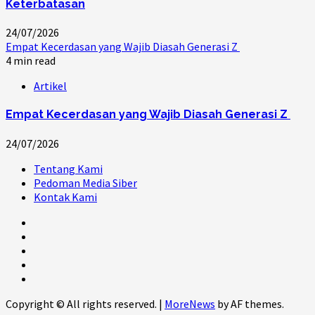
Keterbatasan
24/07/2026
Empat Kecerdasan yang Wajib Diasah Generasi Z
4 min read
Artikel
Empat Kecerdasan yang Wajib Diasah Generasi Z
24/07/2026
Tentang Kami
Pedoman Media Siber
Kontak Kami
@lpm_limas
Instagram
Twitter
WhatsApp
Facebook
Copyright © All rights reserved.
|
MoreNews
by AF themes.