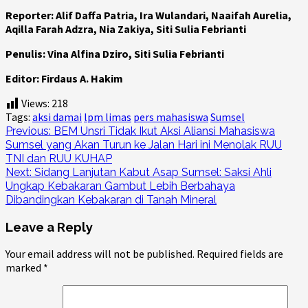
Reporter: Alif Daffa Patria, Ira Wulandari, Naaifah Aurelia,
Aqilla Farah Adzra, Nia Zakiya, Siti Sulia Febrianti
Penulis: Vina Alfina Dziro, Siti Sulia Febrianti
Editor: Firdaus A. Hakim
Views:
218
Tags:
aksi damai
lpm limas
pers mahasiswa
Sumsel
Continue
Previous:
BEM Unsri Tidak Ikut Aksi Aliansi Mahasiswa
Sumsel yang Akan Turun ke Jalan Hari ini Menolak RUU
Reading
TNI dan RUU KUHAP
Next:
Sidang Lanjutan Kabut Asap Sumsel: Saksi Ahli
Ungkap Kebakaran Gambut Lebih Berbahaya
Dibandingkan Kebakaran di Tanah Mineral
Leave a Reply
Your email address will not be published.
Required fields are
marked
*