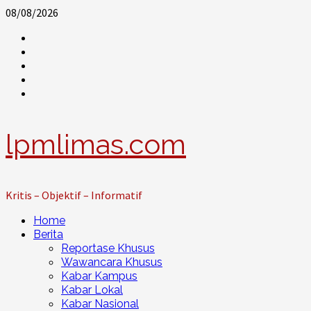
Skip
08/08/2026
to
@lpm_limas
content
Instagram
Twitter
WhatsApp
Facebook
lpmlimas.com
Kritis – Objektif – Informatif
Primary
Home
Menu
Berita
Reportase Khusus
Wawancara Khusus
Kabar Kampus
Kabar Lokal
Kabar Nasional