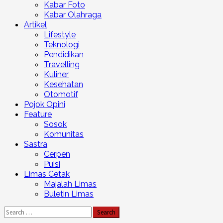
Kabar Foto
Kabar Olahraga
Artikel
Lifestyle
Teknologi
Pendidikan
Travelling
Kuliner
Kesehatan
Otomotif
Pojok Opini
Feature
Sosok
Komunitas
Sastra
Cerpen
Puisi
Limas Cetak
Majalah Limas
Buletin Limas
Search
for: