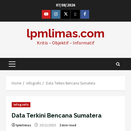
Skip
07/08/2026
to
@lpm_limas
Instagram
Twitter
WhatsApp
Facebook
content
lpmlimas.com
Kritis – Objektif – Informatif
Primary
Menu
Home
Infografis
Data Terkini Bencana Sumatera
Infografis
Data Terkini Bencana Sumatera
lpmlimas
20/12/2025
2 min read