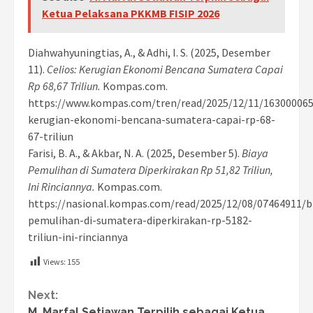
Ketua Pelaksana PKKMB FISIP 2026
Diahwahyuningtias, A., & Adhi, I. S. (2025, Desember
11).
Celios: Kerugian Ekonomi Bencana Sumatera Capai
Rp 68,67 Triliun.
Kompas.com.
https://www.kompas.com/tren/read/2025/12/11/163000065
kerugian-ekonomi-bencana-sumatera-capai-rp-68-
67-triliun
Farisi, B. A., & Akbar, N. A. (2025, Desember 5).
Biaya
Pemulihan di Sumatera Diperkirakan Rp 51,82 Triliun,
Ini Rinciannya.
Kompas.com.
https://nasional.kompas.com/read/2025/12/08/07464911/b
pemulihan-di-sumatera-diperkirakan-rp-5182-
triliun-ini-rinciannya
Views:
155
Continue
Next:
M. Marfal Setiawan Terpilih sebagai Ketua