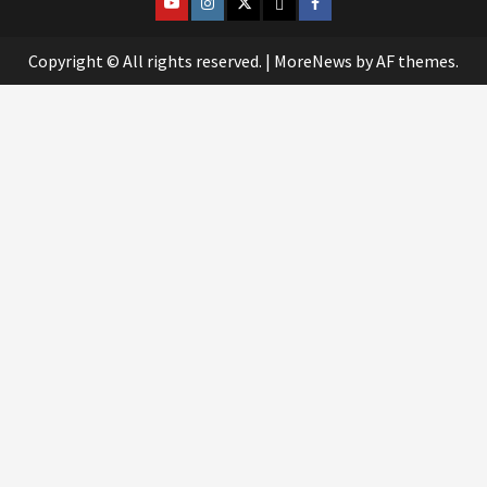
@lpm_limas
Instagram
Twitter
WhatsApp
Facebook
Copyright © All rights reserved.
|
MoreNews
by AF themes.