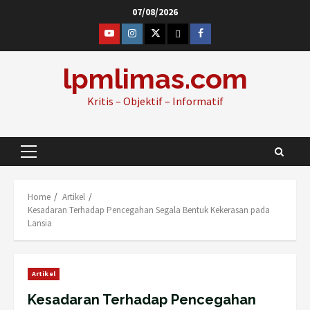
Skip
07/08/2026
to
@lpm_limas
Instagram
Twitter
WhatsApp
Facebook
content
lpmlimas.com
Kritis – Objektif – Informatif
Primary
Menu
Home
Artikel
Kesadaran Terhadap Pencegahan Segala Bentuk Kekerasan pada
Lansia
Artikel
Kesadaran Terhadap Pencegahan