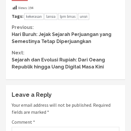
Views:
194
Tags:
kekerasan
lansia
lpm limas
unsri
Continue
Previous:
Hari Buruh: Jejak Sejarah Perjuangan yang
Reading
Semestinya Tetap Diperjuangkan
Next:
Sejarah dan Evolusi Rupiah: Dari Oeang
Republik hingga Uang Digital Masa Kini
Leave a Reply
Your email address will not be published.
Required
fields are marked
*
Comment
*