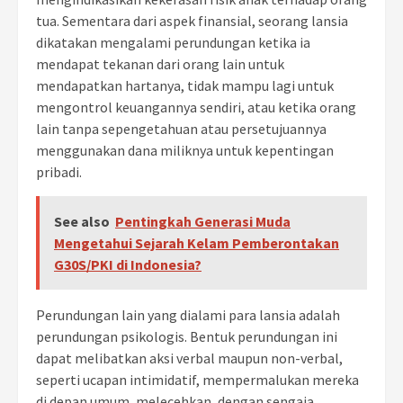
tua. Sementara dari aspek finansial, seorang lansia
dikatakan mengalami perundungan ketika ia
mendapat tekanan dari orang lain untuk
mendapatkan hartanya, tidak mampu lagi untuk
mengontrol keuangannya sendiri, atau ketika orang
lain tanpa sepengetahuan atau persetujuannya
menggunakan dana miliknya untuk kepentingan
pribadi.
See also
Pentingkah Generasi Muda
Mengetahui Sejarah Kelam Pemberontakan
G30S/PKI di Indonesia?
Perundungan lain yang dialami para lansia adalah
perundungan psikologis. Bentuk perundungan ini
dapat melibatkan aksi verbal maupun non-verbal,
seperti ucapan intimidatif, mempermalukan mereka
di depan umum, melecehkan, dengan sengaja