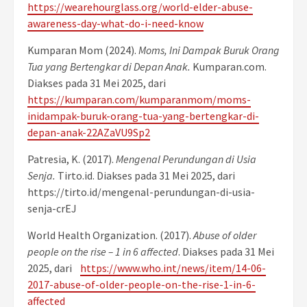
https://wearehourglass.org/world-elder-abuse-
awareness-day-what-do-i-need-know
Kumparan Mom (2024).
Moms, Ini Dampak Buruk Orang
Tua yang Bertengkar di Depan Anak.
Kumparan.com.
Diakses pada 31 Mei 2025, dari
https://kumparan.com/kumparanmom/moms-
inidampak-buruk-orang-tua-yang-bertengkar-di-
depan-anak-22AZaVU9Sp2
Patresia, K. (2017).
Mengenal Perundungan di Usia
Senja.
Tirto.id. Diakses pada 31 Mei 2025, dari
https://tirto.id/mengenal-perundungan-di-usia-
senja-crEJ
World Health Organization. (2017).
Abuse of older
people on the rise – 1 in 6 affected
. Diakses pada 31 Mei
2025, dari
https://www.who.int/news/item/14-06-
2017-abuse-of-older-people-on-the-rise-1-in-6-
affected