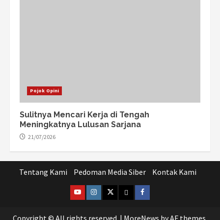
Pojok Opini
Sulitnya Mencari Kerja di Tengah
Meningkatnya Lulusan Sarjana
21/07/2026
Tentang Kami
Pedoman Media Siber
Kontak Kami
@lpm_limas
Instagram
Twitter
WhatsApp
Facebook
Copyright © All rights reserved.
|
MoreNews
by AF themes.