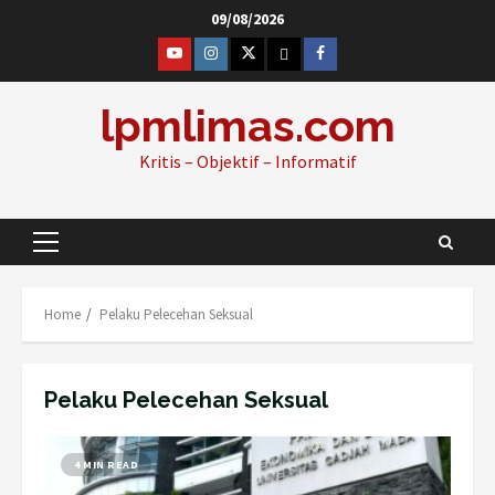
Skip
09/08/2026
to
@lpm_limas
Instagram
Twitter
WhatsApp
Facebook
content
lpmlimas.com
Kritis – Objektif – Informatif
Primary
Menu
Home
Pelaku Pelecehan Seksual
Pelaku Pelecehan Seksual
4 MIN READ