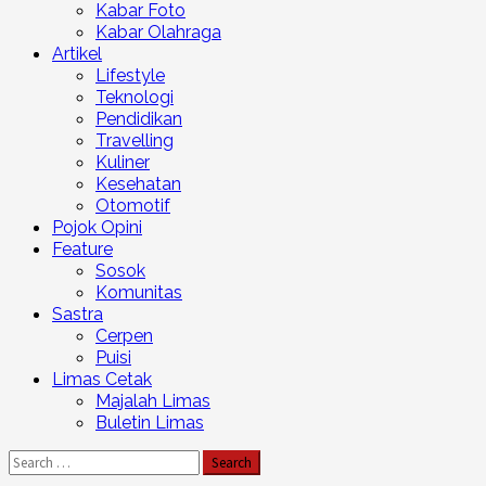
Kabar Foto
Kabar Olahraga
Artikel
Lifestyle
Teknologi
Pendidikan
Travelling
Kuliner
Kesehatan
Otomotif
Pojok Opini
Feature
Sosok
Komunitas
Sastra
Cerpen
Puisi
Limas Cetak
Majalah Limas
Buletin Limas
Search
for: