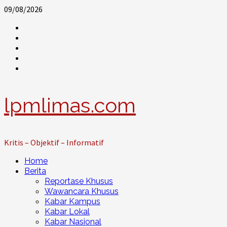
Skip
09/08/2026
to
@lpm_limas
content
Instagram
Twitter
WhatsApp
Facebook
lpmlimas.com
Kritis – Objektif – Informatif
Primary
Home
Menu
Berita
Reportase Khusus
Wawancara Khusus
Kabar Kampus
Kabar Lokal
Kabar Nasional