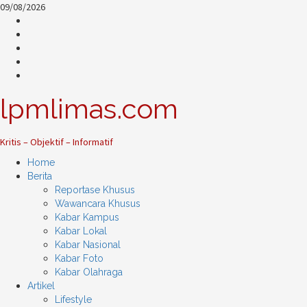
Skip
09/08/2026
to
@lpm_limas
content
Instagram
Twitter
WhatsApp
Facebook
lpmlimas.com
Kritis – Objektif – Informatif
Primary
Home
Menu
Berita
Reportase Khusus
Wawancara Khusus
Kabar Kampus
Kabar Lokal
Kabar Nasional
Kabar Foto
Kabar Olahraga
Artikel
Lifestyle