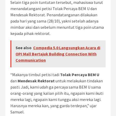
Selain tiga poin tuntutan tersebut, mahasiswa turut
menandatangani petisi Tolak Percaya BEM U dan
Mendesak Rektorat. Penandatanganan dilakukan
pada hari yang sama (28/10), yakni setelah adanya
mimbar aksi dan sebelum menuntut tiga poin utama
kepada pihak rektorat.
See also
Compedia 5.0 Langsungkan Acara di
OPI Mall Bertajuk Building Connection With
Communication
“Makanya timbul petisi tadi
Tolak Percaya BEM U
dan
Mendesak Rektorat
untuk melakukan tindakan
pasti. Jadi, kami udah ga percaya sama BEM U sama
orang-orang yang kalian pilih itu, ngapain kami ikuti
mereka lagi, ngapain kami tunggu aksi mereka lagi.
Harusnya mereka kan, yang garda terdepan,” ujar
Samuel.