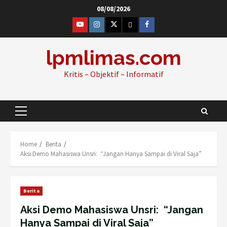
Skip
08/08/2026
to
@lpm_limas
Instagram
Twitter
WhatsApp
Facebook
content
lpmlimas.com
Kritis – Objektif – Informatif
Primary
Menu
Home
Berita
Aksi Demo Mahasiswa Unsri: “Jangan Hanya Sampai di Viral Saja”
Berita
Aksi Demo Mahasiswa Unsri: “Jangan
Hanya Sampai di Viral Saja”