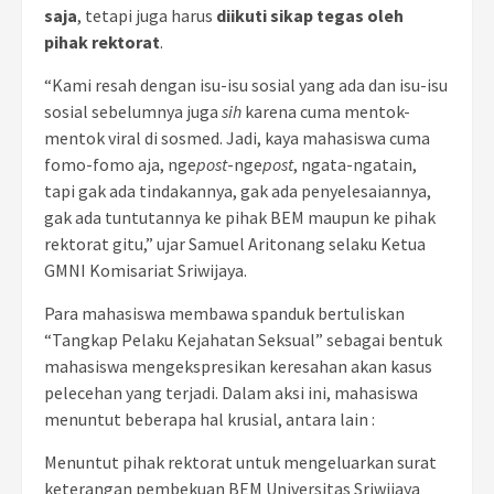
saja
, tetapi juga harus
diikuti sikap tegas oleh
pihak rektorat
.
“Kami resah dengan isu-isu sosial yang ada dan isu-isu
sosial sebelumnya juga
sih
karena cuma mentok-
mentok viral di sosmed. Jadi, kaya mahasiswa cuma
fomo-fomo aja, nge
post
-nge
post
, ngata-ngatain,
tapi gak ada tindakannya, gak ada penyelesaiannya,
gak ada tuntutannya ke pihak BEM maupun ke pihak
rektorat gitu,” ujar Samuel Aritonang selaku Ketua
GMNI Komisariat Sriwijaya.
Para mahasiswa membawa spanduk bertuliskan
“Tangkap Pelaku Kejahatan Seksual” sebagai bentuk
mahasiswa mengekspresikan keresahan akan kasus
pelecehan yang terjadi. Dalam aksi ini, mahasiswa
menuntut beberapa hal krusial, antara lain :
Menuntut pihak rektorat untuk mengeluarkan surat
keterangan pembekuan BEM Universitas Sriwijaya