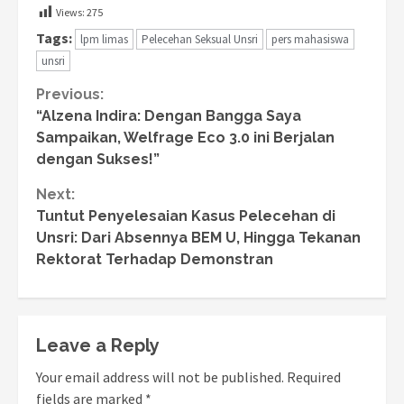
Views:
275
Tags:
lpm limas
Pelecehan Seksual Unsri
pers mahasiswa
unsri
Continue
Previous:
“Alzena Indira: Dengan Bangga Saya
Reading
Sampaikan, Welfrage Eco 3.0 ini Berjalan
dengan Sukses!”
Next:
Tuntut Penyelesaian Kasus Pelecehan di
Unsri: Dari Absennya BEM U, Hingga Tekanan
Rektorat Terhadap Demonstran
Leave a Reply
Your email address will not be published.
Required
fields are marked
*