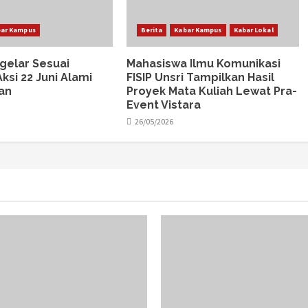
ar Kampus
Berita
Kabar Kampus
Kabar Lokal
igelar Sesuai
Mahasiswa Ilmu Komunikasi
ksi 22 Juni Alami
FISIP Unsri Tampilkan Hasil
an
Proyek Mata Kuliah Lewat Pra-
Event Vistara
26/05/2026