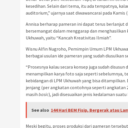
kesedihan. Selain dari tema, itu ada tempatnya, ka
auditorium,” ujarnya saat diwawancarai pada Kamis (
Annisa berharap pameran ini dapat terus berlanjut
bersemangat dalam menggarap dan menghasilkan ka
Ukhuwah, yaitu “Kancah Kreativitas Ilmiah”.
Wisnu Alfin Nugroho, Pemimpin Umum LPM Ukhuwah 
berbagai usulan ide pameran yang sudah diusulkan s
“Prosesnya kalau secara konsep juga sudah disusun d
menampilkan karya foto saja seperti sebelumnya,
kebidangan di LPM Ukhuwah yang bisa ditampilkan. D
jenjang (per angkatan contohnya seperti angkatan 
masih
basic
), jadi disesuaikan jenis kedalaman suatu
See also
144 Hari BEM Fisip, Bergerak atau L
Meski begitu, proses produksi dari pameran tersebut