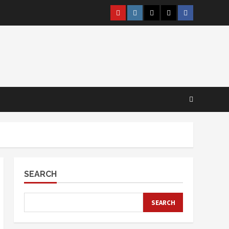
@lpm_limas
Instagram
Twitter
WhatsApp
Facebook
SEARCH
SEARCH