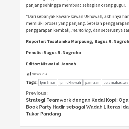
panjang sehingga membuat sebagian orang gugur.
“Dari sebanyak kawan-kawan Ukhuwah, akhirnya ha
memiliki proses yang panjang. Setelah penggarapan
penggarapan kembali,
mentoring
, dan seterusnya s
Reporter: Tesalonika Marpaung, Bagus R. Nugro
Penulis: Bagus R. Nugroho
Editor: Niswatul Jannah
Views:
234
Tags:
lpm limas
lpm ukhuwah
pameran
pers mahasiswa
Continue
Previous:
Strategi Teamwork dengan Kedai Kopi: Ogan 
Reading
Book Party Hadir sebagai Wadah Literasi d
Tukar Pandang