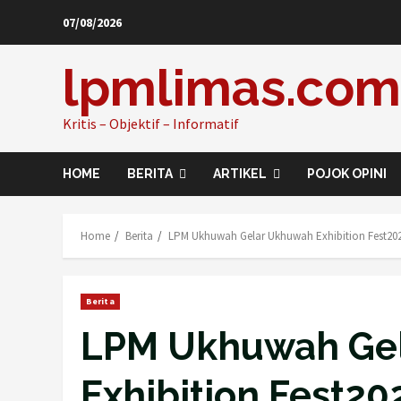
Skip
07/08/2026
to
content
lpmlimas.com
Kritis – Objektif – Informatif
HOME
BERITA
ARTIKEL
POJOK OPINI
Home
Berita
LPM Ukhuwah Gelar Ukhuwah Exhibition Fest20
Berita
LPM Ukhuwah Ge
Exhibition Fest2