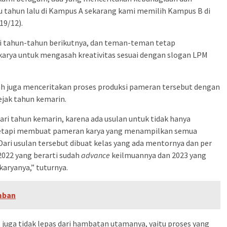
lau tahun lalu di Kampus A sekarang kami memilih Kampus B di
19/12).
 di tahun-tahun berikutnya, dan teman-teman tetap
rya untuk mengasah kreativitas sesuai dengan slogan LPM
juga menceritakan proses produksi pameran tersebut dengan
ejak tahun kemarin.
ari tahun kemarin, karena ada usulan untuk tidak hanya
 tetapi membuat pameran karya yang menampilkan semua
ari usulan tersebut dibuat kelas yang ada mentornya dan per
2022 yang berarti sudah
advance
keilmuannya dan 2023 yang
 karyanya,” tuturnya.
amban
 juga tidak lepas dari hambatan utamanya, yaitu proses yang