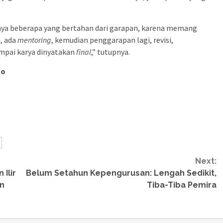
nya beberapa yang bertahan dari garapan, karena memang
, ada
mentoring
, kemudian penggarapan lagi, revisi,
ampai karya dinyatakan
final
,” tutupnya.
ho
Next:
Ilir
Belum Setahun Kepengurusan: Lengah Sedikit,
an
Tiba-Tiba Pemira