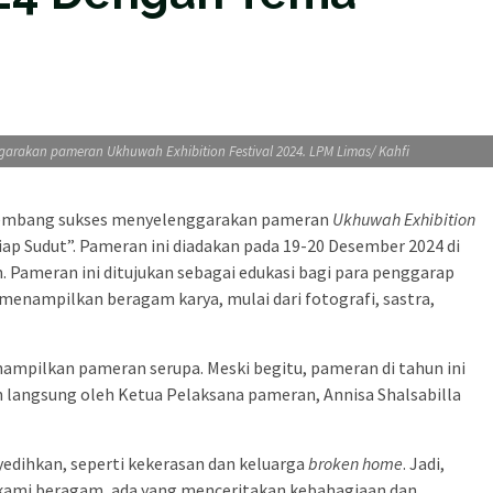
akan pameran Ukhuwah Exhibition Festival 2024. LPM Limas/ Kahfi
lembang sukses menyelenggarakan pameran
Ukhuwah Exhibition
p Sudut”. Pameran ini diadakan pada 19-20 Desember 2024 di
 Pameran ini ditujukan sebagai edukasi bagi para penggarap
 menampilkan beragam karya, mulai dari fotografi, sastra,
mpilkan pameran serupa. Meski begitu, pameran di tahun ini
n langsung oleh Ketua Pelaksana pameran, Annisa Shalsabilla
nyedihkan, seperti kekerasan dan keluarga
broken home
. Jadi,
a kami beragam, ada yang menceritakan kebahagiaan dan