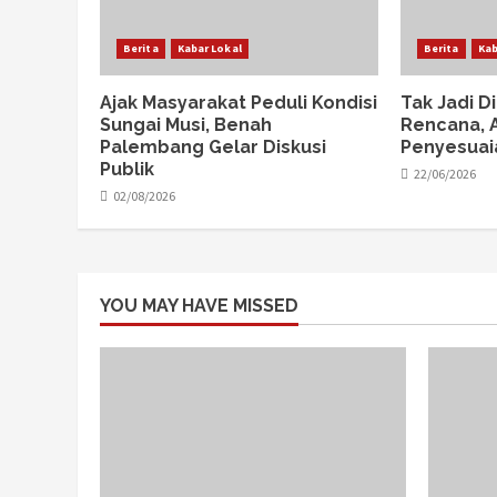
Berita
Kabar Lokal
Berita
Kab
Ajak Masyarakat Peduli Kondisi
Tak Jadi D
Sungai Musi, Benah
Rencana, A
Palembang Gelar Diskusi
Penyesuai
Publik
22/06/2026
02/08/2026
YOU MAY HAVE MISSED