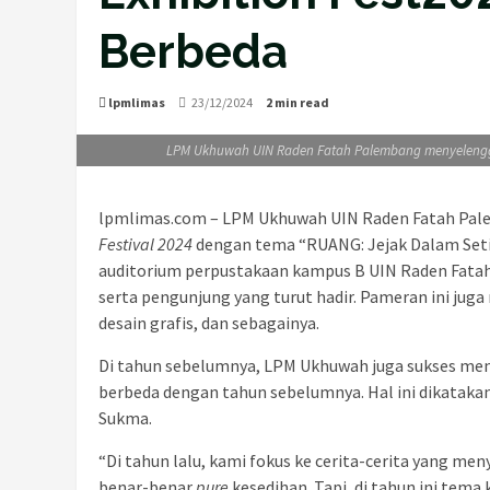
Berbeda
lpmlimas
23/12/2024
2 min read
LPM Ukhuwah UIN Raden Fatah Palembang menyelenggar
lpmlimas.com – LPM Ukhuwah UIN Raden Fatah Pa
Festival 2024
dengan tema “RUANG: Jejak Dalam Setia
auditorium perpustakaan kampus B UIN Raden Fatah.
serta pengunjung yang turut hadir. Pameran ini juga
desain grafis, dan sebagainya.
Di tahun sebelumnya, LPM Ukhuwah juga sukses mena
berbeda dengan tahun sebelumnya. Hal ini dikataka
Sukma.
“Di tahun lalu, kami fokus ke cerita-cerita yang me
benar-benar
pure
kesedihan. Tapi, di tahun ini tem