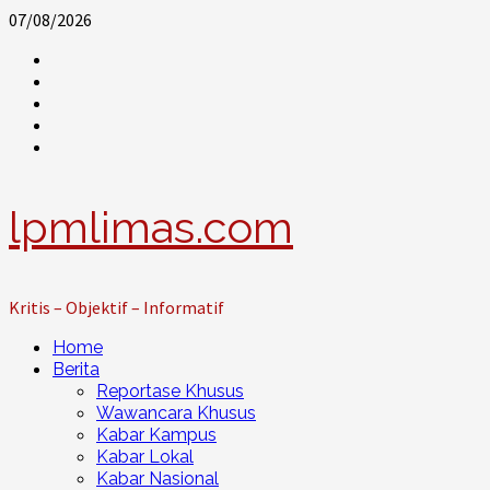
Skip
07/08/2026
to
@lpm_limas
content
Instagram
Twitter
WhatsApp
Facebook
lpmlimas.com
Kritis – Objektif – Informatif
Primary
Home
Menu
Berita
Reportase Khusus
Wawancara Khusus
Kabar Kampus
Kabar Lokal
Kabar Nasional