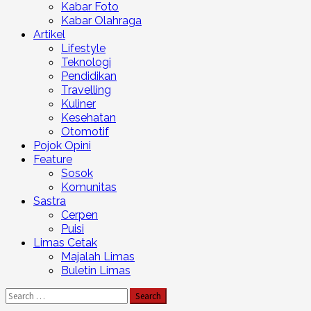
Kabar Foto
Kabar Olahraga
Artikel
Lifestyle
Teknologi
Pendidikan
Travelling
Kuliner
Kesehatan
Otomotif
Pojok Opini
Feature
Sosok
Komunitas
Sastra
Cerpen
Puisi
Limas Cetak
Majalah Limas
Buletin Limas
Search
for: