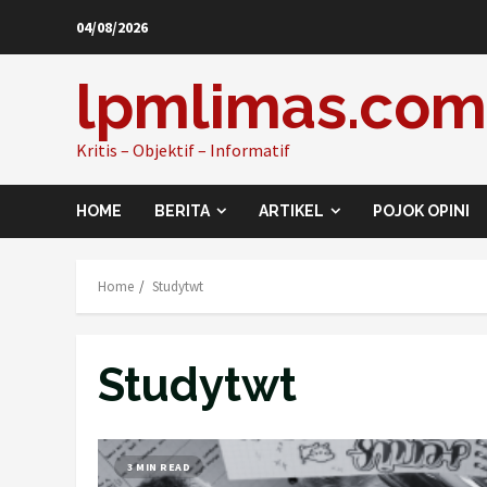
Skip
04/08/2026
to
content
lpmlimas.com
Kritis – Objektif – Informatif
HOME
BERITA
ARTIKEL
POJOK OPINI
Home
Studytwt
Studytwt
3 MIN READ